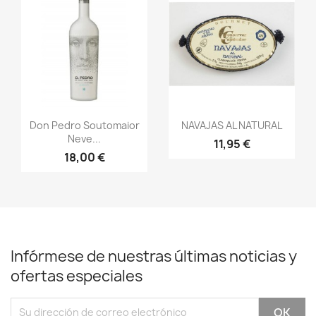
Vista rápida
Vista rápida


Don Pedro Soutomaior
NAVAJAS AL NATURAL
Neve...
11,95 €
18,00 €
Infórmese de nuestras últimas noticias y
ofertas especiales