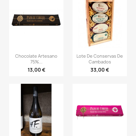
Vista rápida
Vista rápida


Chocolate Artesano
Lote De Conservas De
75%...
Cambados
13,00 €
33,00 €