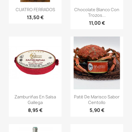
Vista rápida
Vista rápida


CUATRO FERRADOS
Chocolate Blanco Con
Trozos...
13,50 €
11,00 €
Vista rápida
Vista rápida


Zamburiñas En Salsa
Paté De Marisco Sabor
Gallega
Centollo
8,95 €
5,90 €