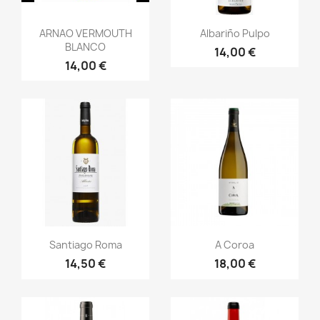
Vista rápida
Vista rápida


ARNAO VERMOUTH
Albariño Pulpo
BLANCO
14,00 €
14,00 €
Vista rápida
Vista rápida


Santiago Roma
A Coroa
14,50 €
18,00 €