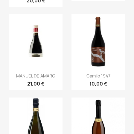
20,00 €
Vista rápida
Vista rápida


MANUEL DE AMARO
Camilo 1947
21,00 €
10,00 €