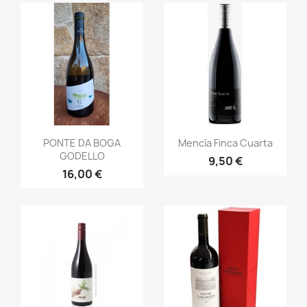
Vista rápida
Vista rápida


PONTE DA BOGA
Mencía Finca Cuarta
GODELLO
9,50 €
16,00 €