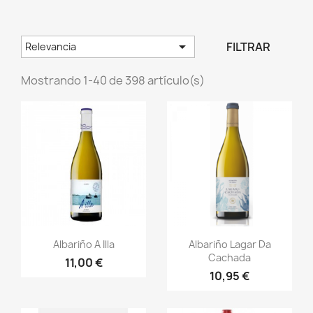

FILTRAR
Relevancia
Mostrando 1-40 de 398 artículo(s)
Vista rápida
Vista rápida


Albariño A Illa
Albariño Lagar Da
Cachada
11,00 €
10,95 €