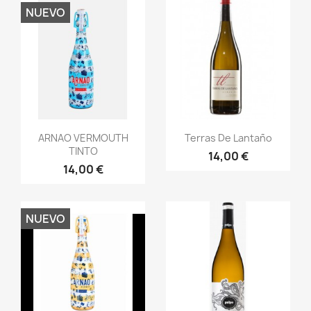
NUEVO
Vista rápida
Vista rápida


ARNAO VERMOUTH
Terras De Lantaño
TINTO
14,00 €
14,00 €
NUEVO