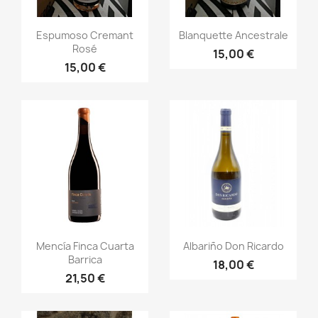
Vista rápida
Vista rápida


Espumoso Cremant
Blanquette Ancestrale
Rosé
15,00 €
15,00 €
Vista rápida
Vista rápida


Mencía Finca Cuarta
Albariño Don Ricardo
Barrica
18,00 €
21,50 €