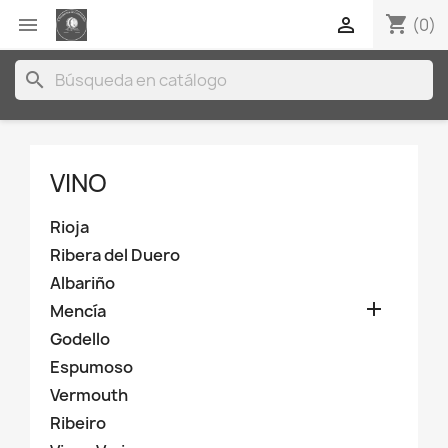
shopping_cart


(0)
search
VINO
Rioja
Ribera del Duero
Albariño

Mencía
Godello
Espumoso
Vermouth
Ribeiro