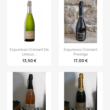
Vista rápida
Vista rápida


Espumoso Cremant De
Espumoso Cremant
Limoux...
Prestige
13,50 €
17,00 €