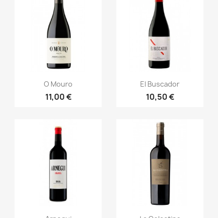
Vista rápida
Vista rápida


O Mouro
El Buscador
11,00 €
10,50 €
Vista rápida
Vista rápida

