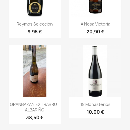
Vista rápida
Vista rápida


Reymos Selección
A Nosa Victoria
9,95 €
20,90 €
Vista rápida
Vista rápida


GRANBAZAN EXTRABRUT
18 Monasterios
ALBARIÑO
10,00 €
38,50 €