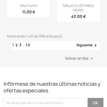
Vista rápida
Vista rápida


Viña Cartin
MALLEOLUS EMILIO
MORO
11,00 €
43,00 €
Mostrando 1-40 de 398 artículo(s)
1

Siguiente
2
3
…
10
Volver arriba

Infórmese de nuestras últimas noticias y
ofertas especiales