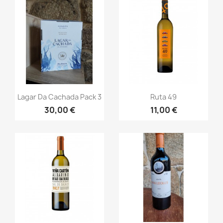
Vista rápida
Vista rápida


Lagar Da Cachada Pack 3
Ruta 49
30,00 €
11,00 €