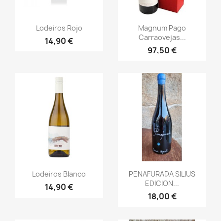
Vista rápida
Vista rápida


Lodeiros Rojo
Magnum Pago
Carraovejas...
14,90 €
97,50 €
Vista rápida
Vista rápida


Lodeiros Blanco
PENAFURADA SILIUS
EDICION...
14,90 €
18,00 €