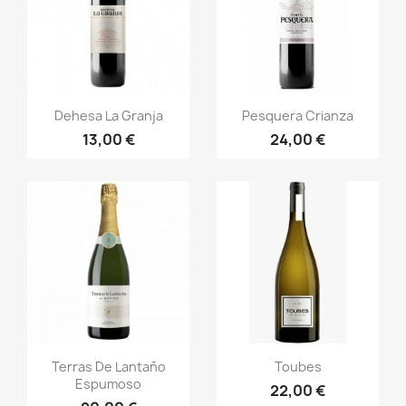
Vista rápida
Vista rápida


Dehesa La Granja
Pesquera Crianza
13,00 €
24,00 €
Vista rápida
Vista rápida


Terras De Lantaño
Toubes
Espumoso
22,00 €