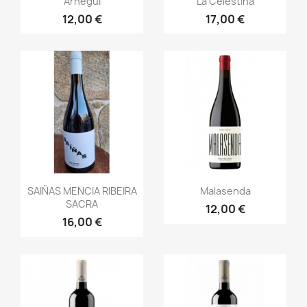
Arnegui
La Celestina
12,00 €
17,00 €
Vista rápida
Vista rápida


SAIÑAS MENCIA RIBEIRA
Malasenda
SACRA
12,00 €
16,00 €