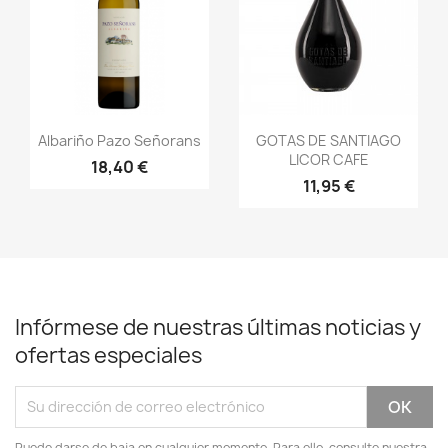
Vista rápida
Vista rápida


Albariño Pazo Señorans
GOTAS DE SANTIAGO
LICOR CAFE
18,40 €
11,95 €
Infórmese de nuestras últimas noticias y
ofertas especiales
Puede darse de baja en cualquier momento. Para ello, consulte nuestra