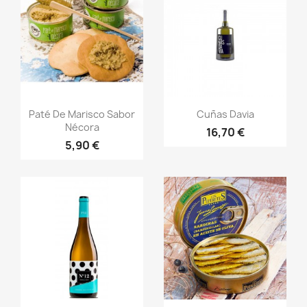
Vista rápida
Vista rápida


Paté De Marisco Sabor
Cuñas Davia
Nécora
16,70 €
5,90 €