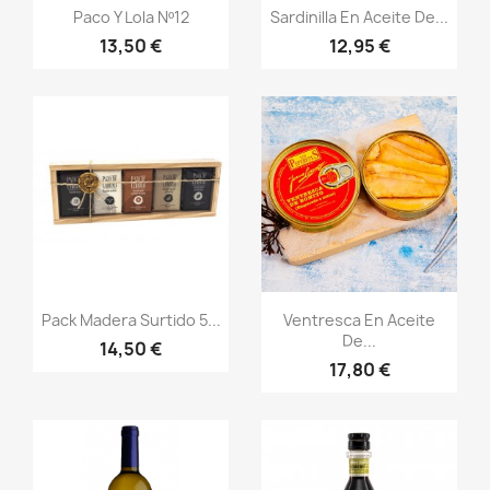
Vista rápida
Vista rápida


Paco Y Lola Nº12
Sardinilla En Aceite De...
13,50 €
12,95 €
Vista rápida
Vista rápida


Pack Madera Surtido 5...
Ventresca En Aceite
De...
14,50 €
17,80 €