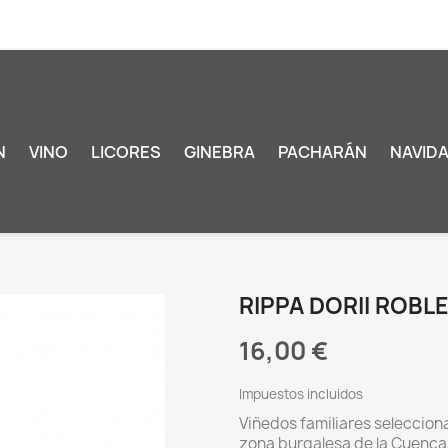
N
VINO
LICORES
GINEBRA
PACHARÁN
NAVID
RIPPA DORII ROBL
16,00 €
Impuestos incluidos
Viñedos familiares selecciona
zona burgalesa de la Cuenca 