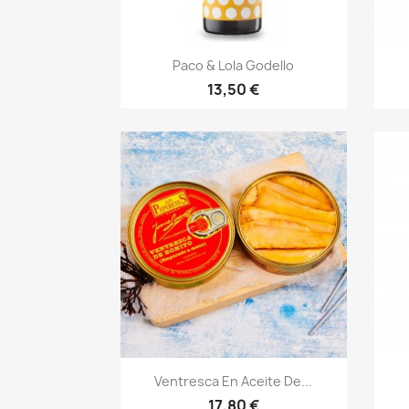
Vista rápida

Paco & Lola Godello
13,50 €
Vista rápida

Ventresca En Aceite De...
17,80 €