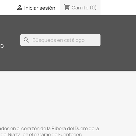
shopping_cart

Carrito
(0)
Iniciar sesión
search
AD
E
dos en el corazón de la Ribera del Duero de la
del Riaza, en el páramo de Fuentecén.