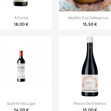
Vista rápida
Vista rápida


A Coroa
Mejillón A La Gallega Los..
18,00 €
15,50 €
Vista rápida
Vista rápida


Queirón Mi Lugar
Rincón De Enebros
24,00 €
15,00 €