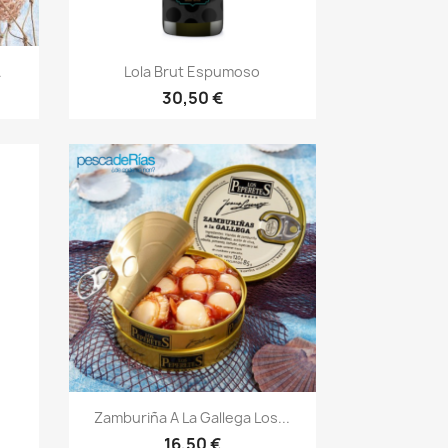
Vista rápida

.
Lola Brut Espumoso
30,50 €
Vista rápida

Zamburiña A La Gallega Los...
16,50 €