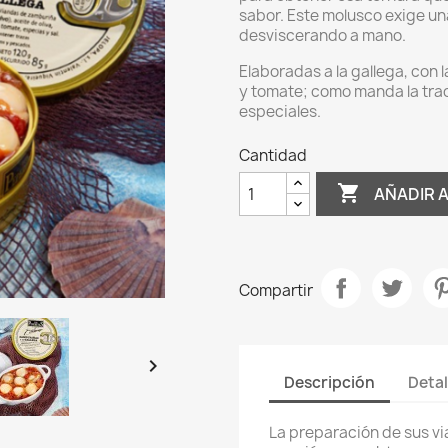
sabor. Este molusco exige u
desviscerando a mano.
Elaboradas a la gallega, con l
y tomate; como manda la tra
especiales.
Cantidad

AÑADIR 
Compartir

Descripción
Detal
La preparación de sus v