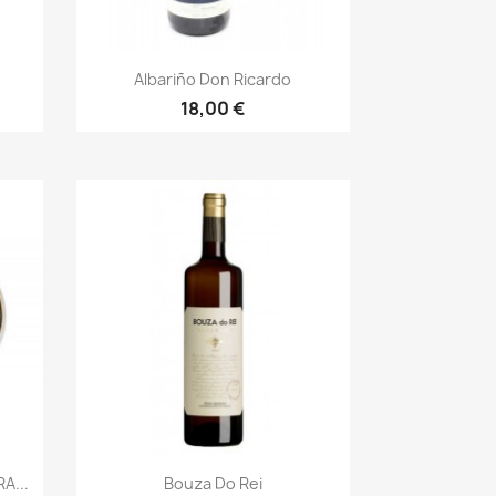
Vista rápida

Albariño Don Ricardo
18,00 €
Vista rápida

A...
Bouza Do Rei