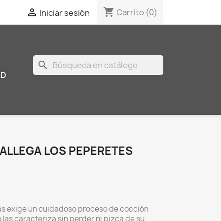
shopping_cart

Carrito
(0)
Iniciar sesión
search
AD
GALLEGA LOS PEPERETES
as exige un cuidadoso proceso de cocción
las caracteriza sin perder ni pizca de su