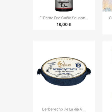
Vista rápida

El Patito Feo Caiño Souson...
C
18,00 €
Vista rápida

Berberecho De La Ría Al...