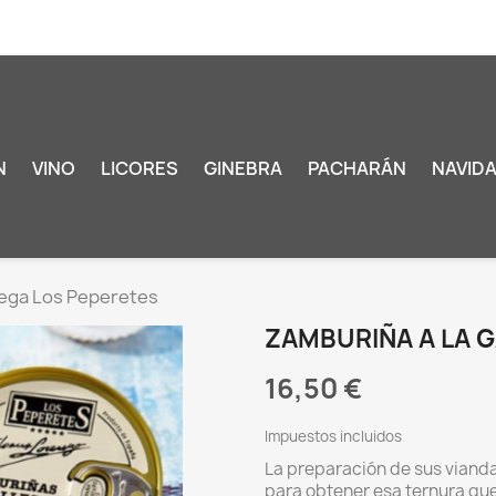
N
VINO
LICORES
GINEBRA
PACHARÁN
NAVID
lega Los Peperetes
ZAMBURIÑA A LA 
16,50 €
Impuestos incluidos
La preparación de sus viand
para obtener esa ternura que 