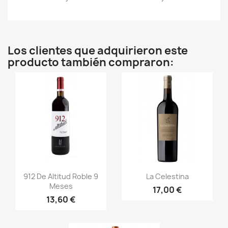
Los clientes que adquirieron este
producto también compraron:
Vista rápida
Vista rápida


912 De Altitud Roble 9
La Celestina
Meses
17,00 €
13,60 €