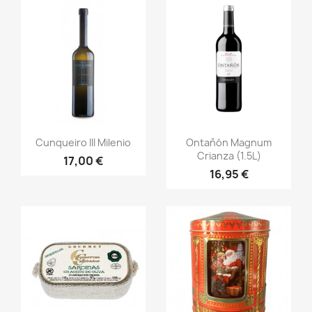
Vista rápida
Vista rápida


Cunqueiro III Milenio
Ontañón Magnum
Crianza (1.5L)
17,00 €
16,95 €