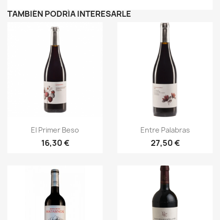
TAMBIÉN PODRÍA INTERESARLE
Vista rápida
Vista rápida


El Primer Beso
Entre Palabras
16,30 €
27,50 €