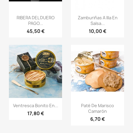
Vista rápida
Vista rápida


RIBERA DEL DUERO
Zamburiñas A Illa En
PAGO...
Salsa...
45,50 €
10,00 €
Vista rápida
Vista rápida


Ventresca Bonito En...
Paté De Marisco
Camarón
17,80 €
6,70 €