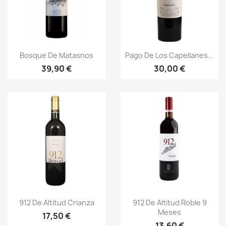
Vista rápida
Vista rápida


Bosque De Matasnos
Pago De Los Capellanes...
39,90 €
30,00 €
Vista rápida
Vista rápida


912 De Altitud Crianza
912 De Altitud Roble 9
Meses
17,50 €
13,60 €