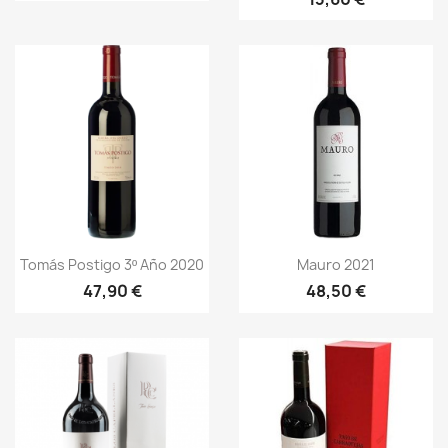
Vista rápida
Vista rápida


Tomás Postigo 3º Año 2020
Mauro 2021
47,90 €
48,50 €