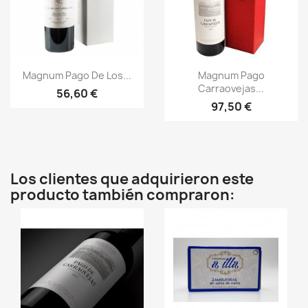
Vista rápida
Vista rápida


Magnum Pago De Los...
Magnum Pago
Carraovejas...
56,60 €
97,50 €
Los clientes que adquirieron este
producto también compraron: