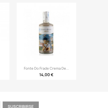
Vista rápida

Fonte Do Frade Crema De...
14,00 €