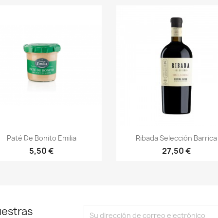
Vista rápida
Vista rápida


Paté De Bonito Emilia
Ribada Selección Barrica
5,50 €
27,50 €
uestras