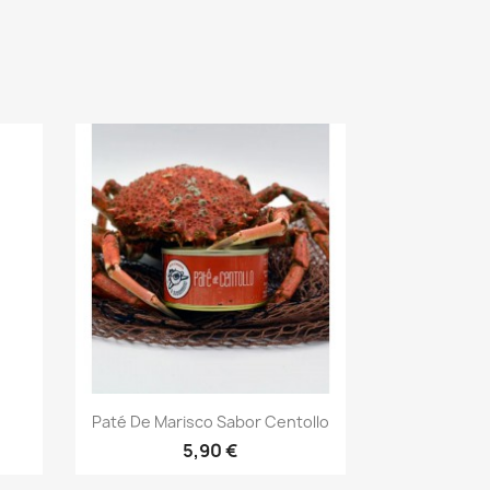
Vista rápida

Paté De Marisco Sabor Centollo
5,90 €