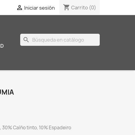
shopping_cart

Carrito
(0)
Iniciar sesión
search
AD
UMIA
 30% Caíño tinto, 10% Espadeiro