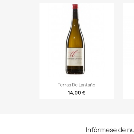
Vista rápida

Terras De Lantaño
14,00 €
Infórmese de n