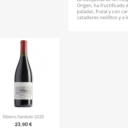
Origen, ha fructificado 
paladar, frutal y con ca
catadores neófitos y a
Vista rápida

Ribeiro Xanledo 2020
23,90 €