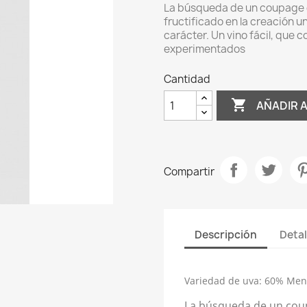
La búsqueda de un coupage d
fructificado en la creación un
carácter. Un vino fácil, que 
experimentados
Cantidad

AÑADIR 
Compartir
Descripción
Detal
Variedad de uva:
60% Mencí
La búsqueda de un cou