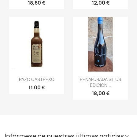
18,60 €
12,00 €
Vista rápida
Vista rápida


PAZO CASTREXO
PENAFURADA SILIUS
EDICION...
11,00 €
18,00 €
Infórmese de nuestras últimas noticias y