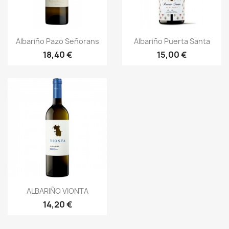
Vista rápida
Vista rápida


Albariño Pazo Señorans
Albariño Puerta Santa
18,40 €
15,00 €
Vista rápida

ALBARIÑO VIONTA
14,20 €