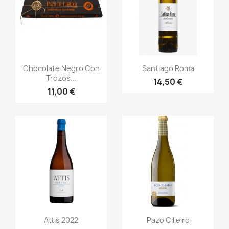
Vista rápida
Vista rápida


Chocolate Negro Con
Santiago Roma
Trozos...
14,50 €
11,00 €
Vista rápida
Vista rápida


Attis 2022
Pazo Cilleiro