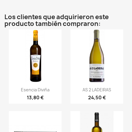
Los clientes que adquirieron este
producto también compraron:
Vista rápida
Vista rápida


Esencia Diviña
AS 2 LADEIRAS
13,80 €
24,50 €