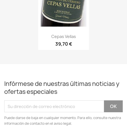
Vista rápida

Cepas Vellas
39,70 €
Infórmese de nuestras últimas noticias y
ofertas especiales
Puede darse de baja en cualquier momento. Para ello, consulte nuestra
información de contacto en el aviso legal.