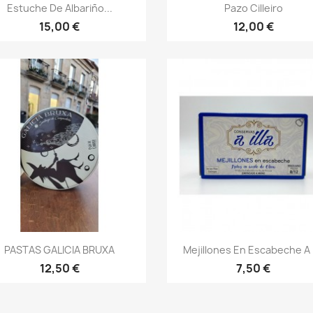
Vista rápida
Vista rápida


Estuche De Albariño...
Pazo Cilleiro
15,00 €
12,00 €
Vista rápida
Vista rápida


PASTAS GALICIA BRUXA
Mejillones En Escabeche A I
12,50 €
7,50 €