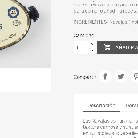
que se lleva a cabo manualmen
para comer o añadir a receta
INGREDIENTES: Navajas (molu
Cantidad

AÑADIR 
Compartir
Descripción
Detal
Las Navajas son un maris
textura carnosa y su sua
en su limpieza, que se l