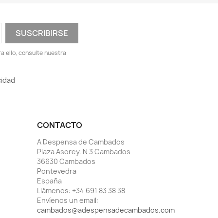
 ello, consulte nuestra
cidad
CONTACTO
A Despensa de Cambados
Plaza Asorey. N 3 Cambados
36630 Cambados
Pontevedra
España
Llámenos:
+34 691 83 38 38
Envíenos un email:
cambados@adespensadecambados.com