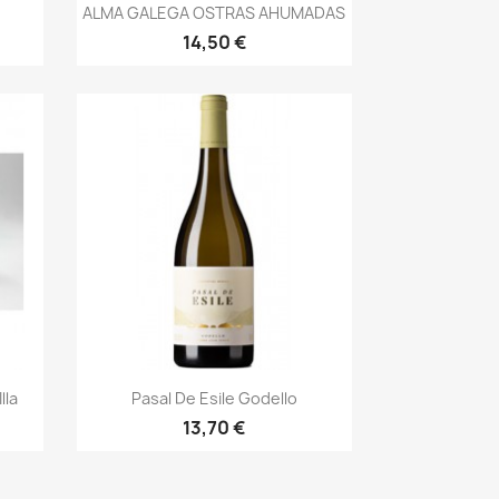
Vista rápida

ALMA GALEGA OSTRAS AHUMADAS
14,50 €
Vista rápida

lla
Pasal De Esile Godello
13,70 €