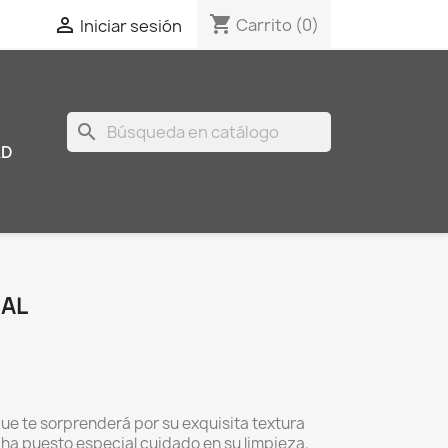
shopping_cart

Carrito
(0)
Iniciar sesión
search
AD
RAL
ue te sorprenderá por su exquisita textura
 ha puesto especial cuidado en su limpieza,