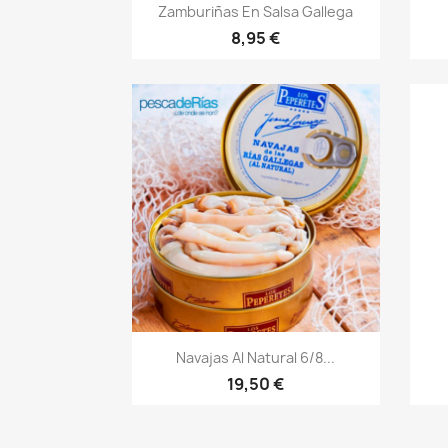
Vista rápida

Zamburiñas En Salsa Gallega
8,95 €
Vista rápida

Navajas Al Natural 6/8...
19,50 €