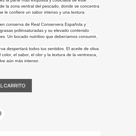
 es la
parte más exquisita y codiciada
de este
 de la zona ventral del pescado, donde se concentra
ue le confiere
un sabor intenso y una textura
 en conserva de Real Conservera Española y
 grasas poliinsaturadas
y su elevado contenido
les
. Un bocado nutritivo que deberíamos consumir,
rva despertará todos tus sentidos.
El aceite de oliva
color, el sabor, el olor y la textura de la ventresca
,
elve aún más intenso
AL CARRITO