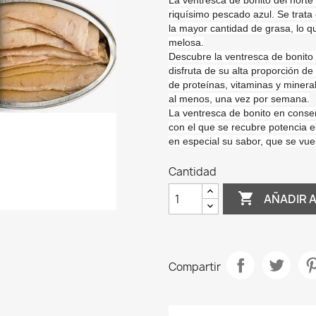
La ventresca de bonito del norte
riquísimo pescado azul. Se trata
la mayor cantidad de grasa, lo q
melosa
.
Descubre la ventresca de bonito
disfruta de su
alta proporción de
de
proteínas, vitaminas y minera
al menos, una vez por semana.
La ventresca de bonito en conse
con el que se recubre potencia el 
en especial su sabor, que se vu
Cantidad

AÑADIR 
Compartir