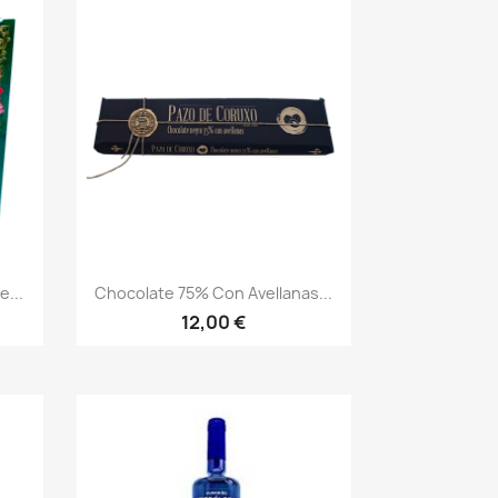
Vista rápida

...
Chocolate 75% Con Avellanas...
12,00 €