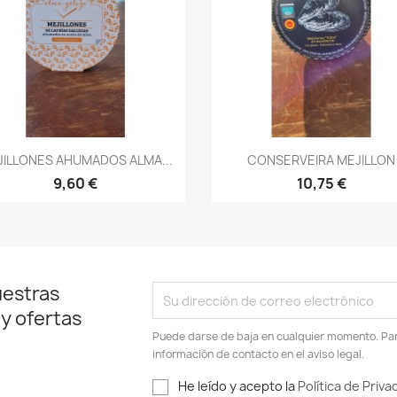
Vista rápida
Vista rápida


JILLONES AHUMADOS ALMA...
CONSERVEIRA MEJILLON
9,60 €
10,75 €
uestras
 y ofertas
Puede darse de baja en cualquier momento. Para
información de contacto en el aviso legal.
He leído y acepto la
Política de Priva