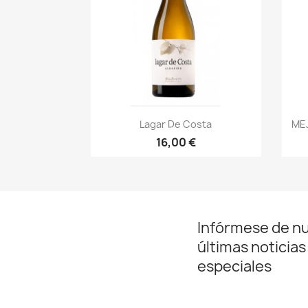
Vista rápida

Lagar De Costa
ME
16,00 €
Infórmese de n
últimas noticias
especiales