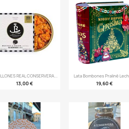
Vista rápida
Vista rápida


ILLONES REAL CONSERVERA...
Lata Bombones Praliné Leche
13,00 €
19,60 €