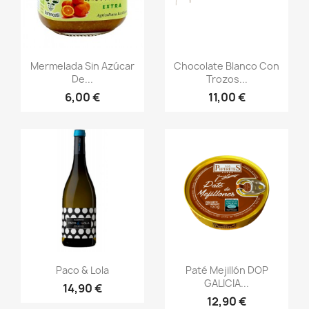
Vista rápida
Vista rápida


Mermelada Sin Azúcar
Chocolate Blanco Con
De...
Trozos...
6,00 €
11,00 €
Vista rápida
Vista rápida


Paco & Lola
Paté Mejillón DOP
GALICIA...
14,90 €
12,90 €