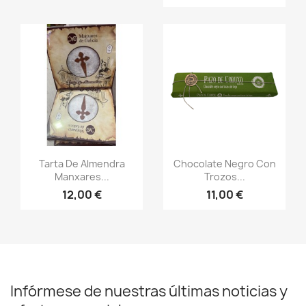
Vista rápida
Vista rápida


Tarta De Almendra
Chocolate Negro Con
Manxares...
Trozos...
12,00 €
11,00 €
Infórmese de nuestras últimas noticias y