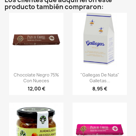
producto también compraron:
Vista rápida
Vista rápida


Chocolate Negro 75%
"Gallegas De Nata"
Con Nueces
Galletas...
12,00 €
8,95 €