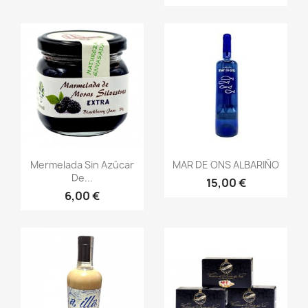
Vista rápida
Vista rápida


Mermelada Sin Azúcar
MAR DE ONS ALBARIÑO
De...
15,00 €
6,00 €