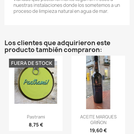
nuestras instalaciones donde los sometemos a un
proceso de limpieza natural en agua de mar.
Los clientes que adquirieron este
producto también compraron:
FUERA DE STOCK
Vista rápida
Vista rápida


Pastrami
ACEITE MARQUES
GRIÑON
8,75 €
19,60 €