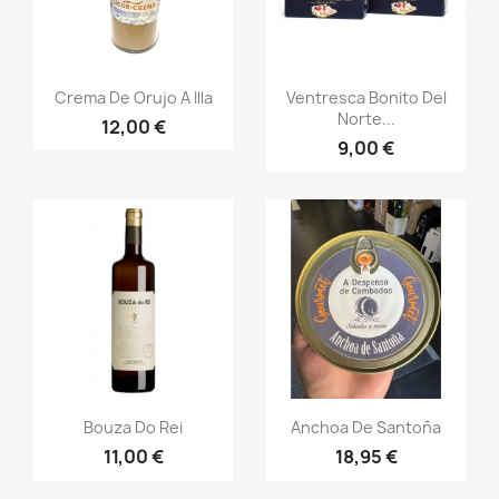
Vista rápida
Vista rápida


Crema De Orujo A Illa
Ventresca Bonito Del
Norte...
12,00 €
9,00 €
Vista rápida
Vista rápida


Bouza Do Rei
Anchoa De Santoña
11,00 €
18,95 €