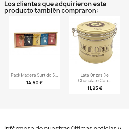
Los clientes que adquirieron este
producto también compraron:
Vista rápida
Vista rápida


Pack Madera Surtido 5...
Lata Onzas De
Chocolate Con...
14,50 €
11,95 €
Infórmese de nuestras últimas noticias y